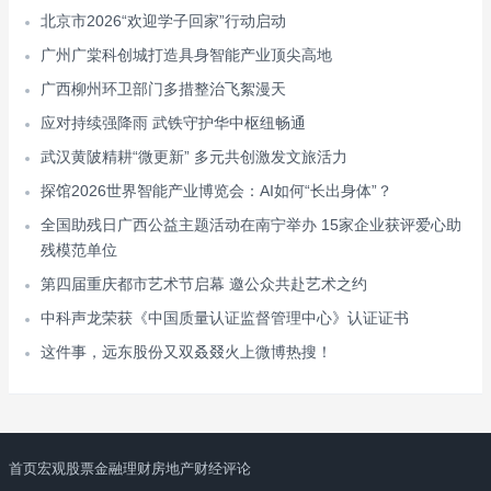
北京市2026“欢迎学子回家”行动启动
广州广棠科创城打造具身智能产业顶尖高地
广西柳州环卫部门多措整治飞絮漫天
应对持续强降雨 武铁守护华中枢纽畅通
武汉黄陂精耕“微更新” 多元共创激发文旅活力
探馆2026世界智能产业博览会：AI如何“长出身体”？
全国助残日广西公益主题活动在南宁举办 15家企业获评爱心助
残模范单位
第四届重庆都市艺术节启幕 邀公众共赴艺术之约
中科声龙荣获《中国质量认证监督管理中心》认证证书
这件事，远东股份又双叒叕火上微博热搜！
首页
宏观
股票
金融理财
房地产
财经评论