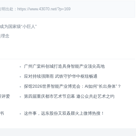
s://www.43070.net/?p=169
为国家级“小巨人”
美理念
广州广棠科创城打造具身智能产业顶尖高地
应对持续强降雨 武铁守护华中枢纽畅通
探馆2026世界智能产业博览会：AI如何“长出身体”？
获评爱
第四届重庆都市艺术节启幕 邀公众共赴艺术之约
书
这件事，远东股份又双叒叕火上微博热搜！