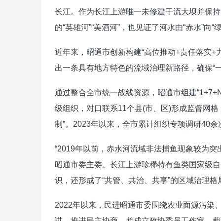
长江。作为长江上游唯一未修建干流大坝并保持
的“英雄河”“美酒河”，也见证了河水由“赤水”向“
近年来，昭通市创新构建“高位推动+责任落实+
出一条具有地方特色的流域治理新路径，确保“一
通过整合全市统一战线资源，昭通市组建“1+7
级组织，对口联系11个县(市、区)形成监督网
制”。2023年以来，全市累计组织专项调研40
“2019年以前，赤水河流域非法捕鱼现象较为突
昭通市委主委、长江上游珍稀特有鱼类国家级自
识，还形成了“共管、共治、共享”的区域治理格
2022年以来，民进昭通市委围绕农业面源污
讲，推进民主协商，并成立政协委员工作室。截