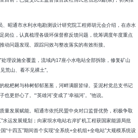
盟员、昭通市水利水电勘测设计研究院工程师胡元会介绍，在赤水
足岗位，认真梳理各级环保督察反馈问题，统筹调度年度重点
推动问题发现、跟踪问效与整改落实的有效衔接。
污”处理设施全覆盖，流域内17座小水电站全部拆除，修复矿山
不见荒山、看不见裸土”。
的枇杷树与柿树郁郁葱葱，河畔满眼皆绿。妥泥村党总支书记
更舒心了。“‘英雄河’变成了‘幸福河’。”他说。
质量发展赋能。昭通市依托民盟中央对口监督优势，积极争取
五”水运发展规划；向家坝水电站右岸扩机工程获国家能源局批
国“十四五”期间首个实现“全系统+全机组+全电站”大规模系统设