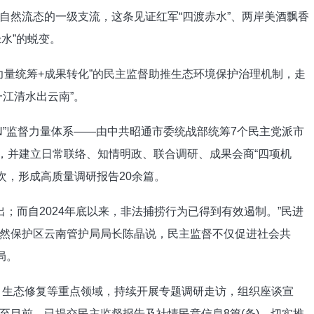
自然流态的一级支流，这条见证红军“四渡赤水”、两岸美酒飘香
绿水”的蜕变。
力量统筹+成果转化”的民主监督助推生态环境保护治理机制，走
江清水出云南”。
+N”监督力量体系——由中共昭通市委统战部统筹7个民主党派市
格，并建立日常联络、知情明政、联合调研、成果会商“四项机
余次，形成高质量调研报告20余篇。
出；而自2024年底以来，非法捕捞行为已得到有效遏制。”民进
然保护区云南管护局局长陈晶说，民主监督不仅促进社会共
局。
染、生态修复等重点领域，持续开展专题调研走访，组织座谈宣
至目前，已提交民主监督报告及社情民意信息8篇(条)，切实推