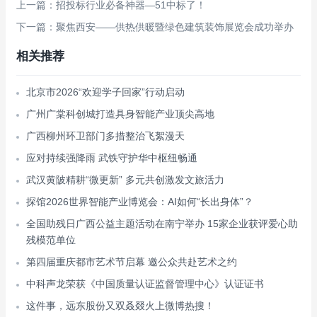
上一篇：招投标行业必备神器—51中标了！
下一篇：聚焦西安——供热供暖暨绿色建筑装饰展览会成功举办
相关推荐
北京市2026“欢迎学子回家”行动启动
广州广棠科创城打造具身智能产业顶尖高地
广西柳州环卫部门多措整治飞絮漫天
应对持续强降雨 武铁守护华中枢纽畅通
武汉黄陂精耕“微更新” 多元共创激发文旅活力
探馆2026世界智能产业博览会：AI如何“长出身体”？
全国助残日广西公益主题活动在南宁举办 15家企业获评爱心助
残模范单位
第四届重庆都市艺术节启幕 邀公众共赴艺术之约
中科声龙荣获《中国质量认证监督管理中心》认证证书
这件事，远东股份又双叒叕火上微博热搜！