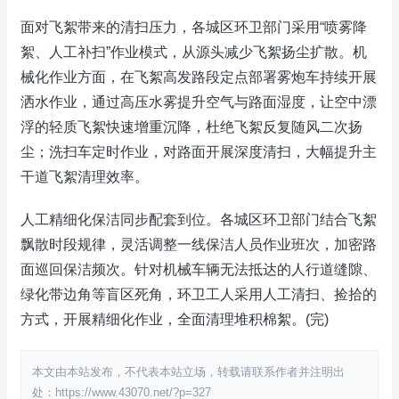
面对飞絮带来的清扫压力，各城区环卫部门采用“喷雾降
絮、人工补扫”作业模式，从源头减少飞絮扬尘扩散。机
械化作业方面，在飞絮高发路段定点部署雾炮车持续开展
洒水作业，通过高压水雾提升空气与路面湿度，让空中漂
浮的轻质飞絮快速增重沉降，杜绝飞絮反复随风二次扬
尘；洗扫车定时作业，对路面开展深度清扫，大幅提升主
干道飞絮清理效率。
人工精细化保洁同步配套到位。各城区环卫部门结合飞絮
飘散时段规律，灵活调整一线保洁人员作业班次，加密路
面巡回保洁频次。针对机械车辆无法抵达的人行道缝隙、
绿化带边角等盲区死角，环卫工人采用人工清扫、捡拾的
方式，开展精细化作业，全面清理堆积棉絮。(完)
本文由本站发布，不代表本站立场，转载请联系作者并注明出
处：https://www.43070.net/?p=327