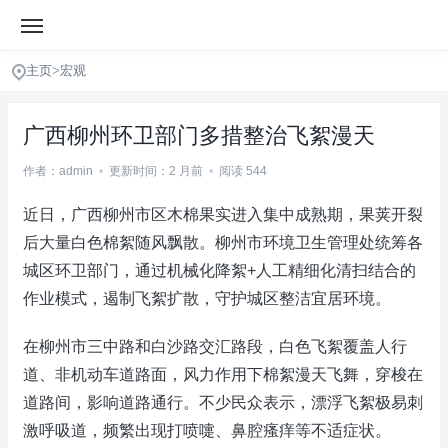
主页
>
宏观
广西柳州环卫部门多措整治飞絮漫天
作者：admin
•
更新时间：2 月前
•
阅读 544
近日，广西柳州市区木棉果实进入集中成熟期，果荚开裂
后大量白色棉絮随风飘散。柳州市环境卫生管理处统筹各
城区环卫部门，通过机械化降絮+人工精细化清扫结合的
作业模式，遏制飞絮扩散，守护城区整洁宜居环境。
在柳州市三中路和白沙路交汇路段，白色飞絮覆盖人行
道、非机动车道路面，风力作用下棉絮漫天飞舞，穿梭在
道路间，影响道路通行。不少民众表示，漂浮飞絮极易刺
激呼吸道，频繁出现打喷嚏、鼻腔瘙痒等不适症状。