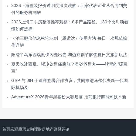
2026上海整装报价透明度深度观察：四家代表企业从合同到交
付的服务机制解
2026上海二手房整装推荐观察：6条产品路径、180个比对项看
懂如何选择
卡泊三醇倍他米松泡沫剂（恩适达）使用方法 每日一次规范操
作详解
阳澄半岛乐园戏剧快闪走出去 湖边戏剧节解锁夏日文旅新玩法
夏天吃冰西瓜、喝冷饮胃痛腹胀？香砂养胃丸——脾胃的“暖宝
宝”
GSP 与 JIH 于迪拜签署合作协议，共同推进马尔代夫新一代国
际机场及
AdventureX 2026青年黑客松大赛启幕 招商银行赋能AI技术新
首页
宏观
股票
金融理财
房地产
财经评论