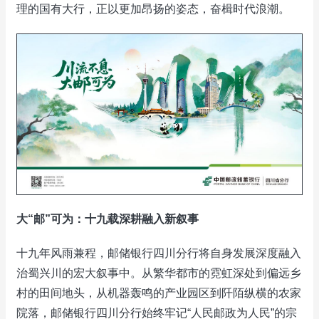
理的国有大行，正以更加昂扬的姿态，奋楫时代浪潮。
大“邮”可为：十九载深耕融入新叙事
十九年风雨兼程，邮储银行四川分行将自身发展深度融入
治蜀兴川的宏大叙事中。从繁华都市的霓虹深处到偏远乡
村的田间地头，从机器轰鸣的产业园区到阡陌纵横的农家
院落，邮储银行四川分行始终牢记“人民邮政为人民”的宗