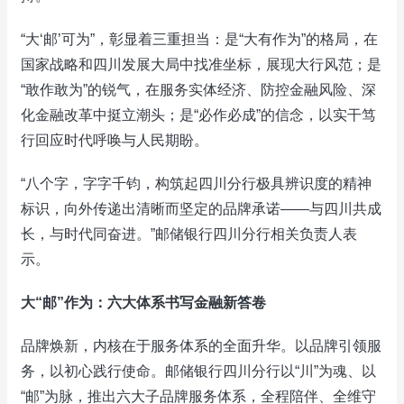
“大‘邮’可为”，彰显着三重担当：是“大有作为”的格局，在
国家战略和四川发展大局中找准坐标，展现大行风范；是
“敢作敢为”的锐气，在服务实体经济、防控金融风险、深
化金融改革中挺立潮头；是“必作必成”的信念，以实干笃
行回应时代呼唤与人民期盼。
“八个字，字字千钧，构筑起四川分行极具辨识度的精神
标识，向外传递出清晰而坚定的品牌承诺——与四川共成
长，与时代同奋进。”邮储银行四川分行相关负责人表
示。
大“邮”作为：六大体系书写金融新答卷
品牌焕新，内核在于服务体系的全面升华。以品牌引领服
务，以初心践行使命。邮储银行四川分行以“川”为魂、以
“邮”为脉，推出六大子品牌服务体系，全程陪伴、全维守