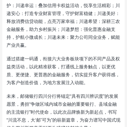
护：川递幸运：叠加信用卡权益活动，悦享生活精彩；川
递安心：打造专业财富管理，守护财富稳健；川递美好：
释放消费信贷动能，点亮万家幸福；川递希望：深耕三农
金融服务，助力乡村振兴；川递梦想：强化普惠金融支
持，护航小微成长；川递未来：聚力公司同业业务，赋能
产业共赢。
通过搭建一码通，衔接六大业务板块项下的不同产品及权
益类活动，以此精准获客，打通线上服务触点，以更优
质、更便捷、更普惠的金融服务，切实提升客户获得感，
为客户创造价值，为地方发展注入动能。
未来，邮储银行四川分行将锚定“具有四川辨识度”的发展
愿景，勇担“争做区域内城市金融的重要银行、县域金融
的主流银行”时代使命，以此次品牌焕新为新起点，书写
“川流不息，大‘邮’可为”的崭新篇章，为奋力谱写中国式现