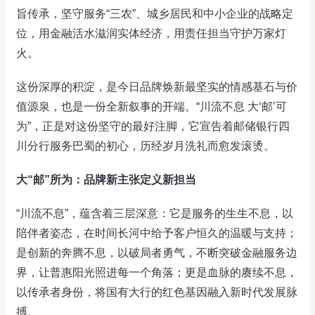
旨传承，坚守服务“三农”、城乡居民和中小企业的战略定
位，用金融活水滋润实体经济，用责任担当守护万家灯
火。
这份深厚的积淀，是今日品牌焕新最坚实的情感基石与价
值源泉，也是一份全新叙事的开端。“川流不息 大‘邮’可
为”，正是对这份坚守的最好注脚，它宣告着邮储银行四
川分行服务巴蜀的初心，历经岁月洗礼而愈发滚烫。
大“邮”所为：品牌新主张定义新担当
“川流不息”，蕴含着三层深意：它是服务的生生不息，以
陪伴者姿态，在时间长河中给予客户恒久的温暖与支持；
是创新的奔腾不息，以破局者勇气，不断突破金融服务边
界，让普惠阳光照进每一个角落；更是血脉的赓续不息，
以传承者身份，将国有大行的红色基因融入新时代发展脉
搏。