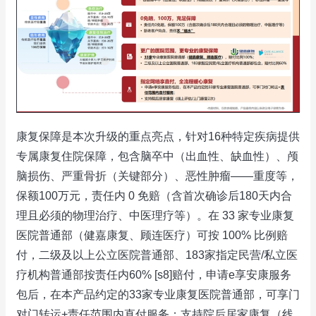
康复保障是本次升级的重点亮点，针对16种特定疾病提供
专属康复住院保障，包含脑卒中（出血性、缺血性）、颅
脑损伤、严重骨折（关键部分）、恶性肿瘤——重度等，
保额100万元，责任内 0 免赔（含首次确诊后180天内合
理且必须的物理治疗、中医理疗等）。在 33 家专业康复
医院普通部（健嘉康复、顾连医疗）可按 100% 比例赔
付，二级及以上公立医院普通部、183家指定民营/私立医
疗机构普通部按责任内60% [s8]赔付，申请e享安康服务
包后，在本产品约定的33家专业康复医院普通部，可享门
对门转运+责任范围内直付服务；支持院后居家康复（线