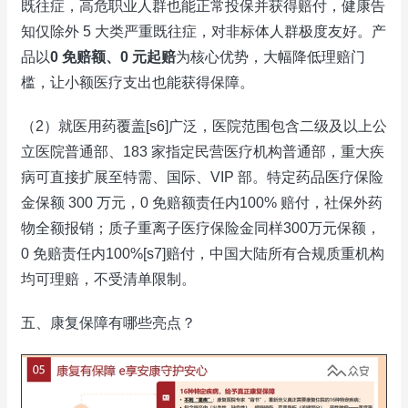
既往症，高危职业人群也能正常投保并获得赔付，健康告
知仅除外 5 大类严重既往症，对非标体人群极度友好。产
品以
0 免赔额、0 元起赔
为核心优势，大幅降低理赔门
槛，让小额医疗支出也能获得保障。
（2）就医用药覆盖[s6]广泛，医院范围包含二级及以上公
立医院普通部、183 家指定民营医疗机构普通部，重大疾
病可直接扩展至特需、国际、VIP 部。特定药品医疗保险
金保额 300 万元，0 免赔额责任内100% 赔付，社保外药
物全额报销；质子重离子医疗保险金同样300万元保额，
0 免赔责任内100%[s7]赔付，中国大陆所有合规质重机构
均可理赔，不受清单限制。
五、康复保障有哪些亮点？