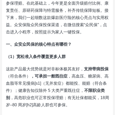
参保理赔。在此基础上，今年更是全面升级赔付比例、康
复责任、原研药保障与特需服务，补齐传统保障短板。接
下来，我们一起细数这款爆款医疗险的核心亮点与实用权
益。众安保险众民保投保渠道，在微信搜索“众民保”，点
击进入小程序，按照提示为家人一键投保。
一、
众安众民保的核心特点有哪些？
（1）
宽松准入条件覆盖更多人群
这款产品最大优势就是对非标体极其友好，
支持带病投保
（符合条件）
，可承担一般既往症
，高血压、糖尿病、高
血脂等常见慢病[s1]（无并发症）都能投、能赔（符合条
件）；健康告知仅除外 5 大类严重既往症，
不限职业类
别
，高危职业也可正常投保理赔；有无社保都能买，18周
岁–80 周岁[h2]高龄人群也可参保。