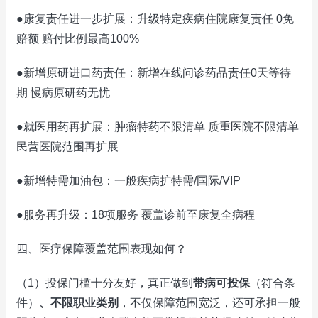
●康复责任进一步扩展：升级特定疾病住院康复责任 0免
赔额 赔付比例最高100%
●新增原研进口药责任：新增在线问诊药品责任0天等待
期 慢病原研药无忧
●就医用药再扩展：肿瘤特药不限清单 质重医院不限清单
民营医院范围再扩展
●新增特需加油包：一般疾病扩特需/国际/VIP
●服务再升级：18项服务 覆盖诊前至康复全病程
四、医疗保障覆盖范围表现如何？
（1）投保门槛十分友好，真正做到
带病可投保
（符合条
件）
、不限职业类别
，不仅保障范围宽泛，还可承担一般