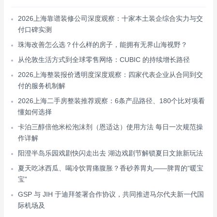
2026上海靠谱装修公司深度观察：十家本土装企综合实力与交
付口碑实测
珠海改善怎么选？什么样的房子，能拥有无界山海视野？
从伦敦生活方式到全球零售网络：CUBIC 的持续增长路径
2026上海整装报价透明度深度观察：四家代表企业从合同到交
付的服务机制解
2026上海二手房整装推荐观察：6条产品路径、180个比对项看
懂如何选择
卡泊三醇倍他米松泡沫剂（恩适达）使用方法 每日一次规范操
作详解
阳澄半岛乐园戏剧快闪走出去 湖边戏剧节解锁夏日文旅新玩法
夏天吃冰西瓜、喝冷饮胃痛腹胀？香砂养胃丸——脾胃的“暖宝
宝”
GSP 与 JIH 于迪拜签署合作协议，共同推进马尔代夫新一代国
际机场及