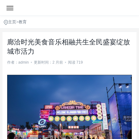
主页
>
教育
廊洽时光美食音乐相融共生全民盛宴绽放
城市活力
作者：admin
•
更新时间：2 月前
•
阅读 719