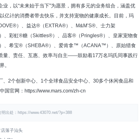
企业，以“未来始于当下”为愿景，拥有多元的业务组合，涵盖优
以亿计的消费者带去快乐，并支持宠物的健康成长。目前，玛
VE®）、益达®（EXTRA®）、M&M’S®、士力架
）、彩虹®糖（Skittles®）、品客®（Pringles®）、皇家宠物食
O™）、希宝®（SHEBA®）、爱肯拿™（ACANA™）、原始猎食
—质量、责任、互惠、效率与自主——鼓励着17万名玛氏同事践行
界。
厂、2个创新中心、1个全球食品安全中心、30多个休闲食品和
tps://www.mars.com/zh-cn
s://www.43070.net/?p=388
首店落子汕头