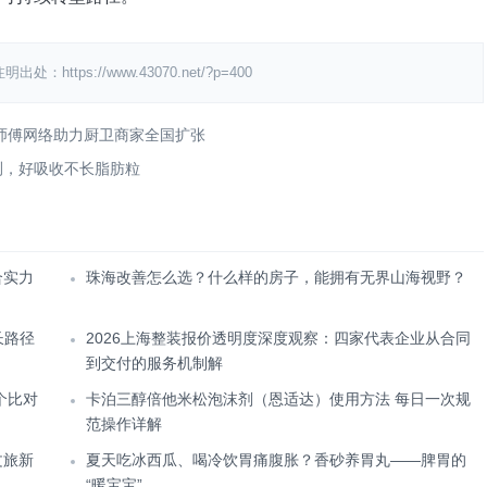
s://www.43070.net/?p=400
+师傅网络助力厨卫商家全国扩张
测，好吸收不长脂肪粒
合实力
珠海改善怎么选？什么样的房子，能拥有无界山海视野？
长路径
2026上海整装报价透明度深度观察：四家代表企业从合同
到交付的服务机制解
个比对
卡泊三醇倍他米松泡沫剂（恩适达）使用方法 每日一次规
范操作详解
文旅新
夏天吃冰西瓜、喝冷饮胃痛腹胀？香砂养胃丸——脾胃的
“暖宝宝”