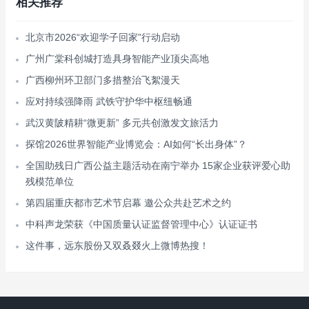
相关推荐
北京市2026“欢迎学子回家”行动启动
广州广棠科创城打造具身智能产业顶尖高地
广西柳州环卫部门多措整治飞絮漫天
应对持续强降雨 武铁守护华中枢纽畅通
武汉黄陂精耕“微更新” 多元共创激发文旅活力
探馆2026世界智能产业博览会：AI如何“长出身体”？
全国助残日广西公益主题活动在南宁举办 15家企业获评爱心助
残模范单位
第四届重庆都市艺术节启幕 邀公众共赴艺术之约
中科声龙荣获《中国质量认证监督管理中心》认证证书
这件事，远东股份又双叒叕火上微博热搜！