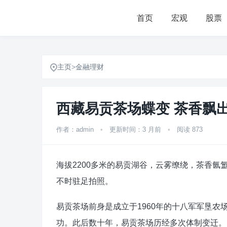
首页
宏观
股票
主页
>
金融理财
西藏易贡茶场蝶变 茶香飘
作者：admin
•
更新时间：3 月前
•
阅读 873
海拔2200多米的易贡湖谷，云雾缭绕，茶香
不时驻足拍照。
易贡茶场前身是成立于1960年的十八军军垦农
功。此后数十年，易贡茶场历经多次体制变迁。1