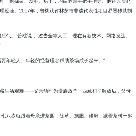
理，到揉茶、发酵、烘干，均由老师手把手指导。他还先后赴
理经验。2017年，普桃获评林芝市非遗代表性项目易贡砖茶制
的后代。”普桃说，“过去全靠人工，现在有新技术、网络发达。
”
需要年轻人、年轻的经营理念帮助茶场成长起来。”
藏生活艰难——父亲幼时为贵族放羊。西藏和平解放后，父母
，七八岁就跟着母亲进茶园，除草、施肥、修剪，跟着茶树一起