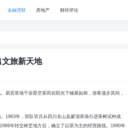
金融理财
房地产
财经评论
出文旅新天地
氤氲。易贡茶场千亩星空茶田在阳光下铺展如画，游客漫步其间，
场。1963年，部队官兵从四川名山县蒙顶茶场引进茶树试种成
986年转交林芝地方后，确立了以茶为主的经营路线。1990年