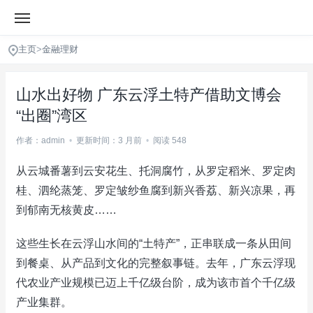
主页
>
金融理财
山水出好物 广东云浮土特产借助文博会
“出圈”湾区
作者：admin
•
更新时间：3 月前
•
阅读 548
从云城番薯到云安花生、托洞腐竹，从罗定稻米、罗定肉
桂、泗纶蒸笼、罗定皱纱鱼腐到新兴香荔、新兴凉果，再
到郁南无核黄皮……
这些生长在云浮山水间的“土特产”，正串联成一条从田间
到餐桌、从产品到文化的完整叙事链。去年，广东云浮现
代农业产业规模已迈上千亿级台阶，成为该市首个千亿级
产业集群。