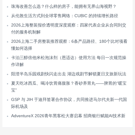
珠海改善怎么选？什么样的房子，能拥有无界山海视野？
从伦敦生活方式到全球零售网络：CUBIC 的持续增长路径
2026上海整装报价透明度深度观察：四家代表企业从合同到交
付的服务机制解
2026上海二手房整装推荐观察：6条产品路径、180个比对项看
懂如何选择
卡泊三醇倍他米松泡沫剂（恩适达）使用方法 每日一次规范操
作详解
阳澄半岛乐园戏剧快闪走出去 湖边戏剧节解锁夏日文旅新玩法
夏天吃冰西瓜、喝冷饮胃痛腹胀？香砂养胃丸——脾胃的“暖宝
宝”
GSP 与 JIH 于迪拜签署合作协议，共同推进马尔代夫新一代国
际机场及
AdventureX 2026青年黑客松大赛启幕 招商银行赋能AI技术新