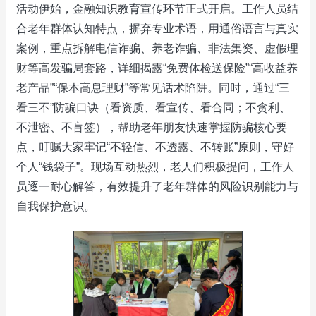
活动伊始，金融知识教育宣传环节正式开启。工作人员结
合老年群体认知特点，摒弃专业术语，用通俗语言与真实
案例，重点拆解电信诈骗、养老诈骗、非法集资、虚假理
财等高发骗局套路，详细揭露“免费体检送保险”“高收益养
老产品”“保本高息理财”等常见话术陷阱。同时，通过“三
看三不”防骗口诀（看资质、看宣传、看合同；不贪利、
不泄密、不盲签），帮助老年朋友快速掌握防骗核心要
点，叮嘱大家牢记“不轻信、不透露、不转账”原则，守好
个人“钱袋子”。现场互动热烈，老人们积极提问，工作人
员逐一耐心解答，有效提升了老年群体的风险识别能力与
自我保护意识。