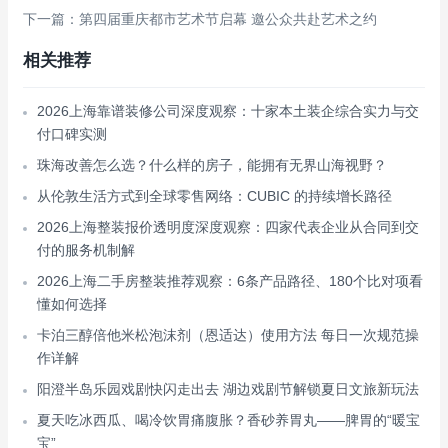
下一篇：第四届重庆都市艺术节启幕 邀公众共赴艺术之约
相关推荐
2026上海靠谱装修公司深度观察：十家本土装企综合实力与交
付口碑实测
珠海改善怎么选？什么样的房子，能拥有无界山海视野？
从伦敦生活方式到全球零售网络：CUBIC 的持续增长路径
2026上海整装报价透明度深度观察：四家代表企业从合同到交
付的服务机制解
2026上海二手房整装推荐观察：6条产品路径、180个比对项看
懂如何选择
卡泊三醇倍他米松泡沫剂（恩适达）使用方法 每日一次规范操
作详解
阳澄半岛乐园戏剧快闪走出去 湖边戏剧节解锁夏日文旅新玩法
夏天吃冰西瓜、喝冷饮胃痛腹胀？香砂养胃丸——脾胃的“暖宝
宝”